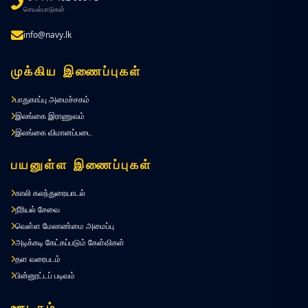
செயல்பாடுகள்
info@navy.lk
முக்கிய இணைப்புகள்
பாதுகாப்பு அமைச்சகம்
இலங்கை இராணுவம்
இலங்கை விமானப்படை
பயனுள்ள இணைப்புகள்
காலி கலந்துரையாடல்
நீரியல் சேவை
வெள்ள மேலாண்மை அமைப்பு
அடிக்கடி கேட்கப்படும் கேள்விகள்
தள வரைபடம்
பின்னூட்டப் படிவம்
ஊடகம்