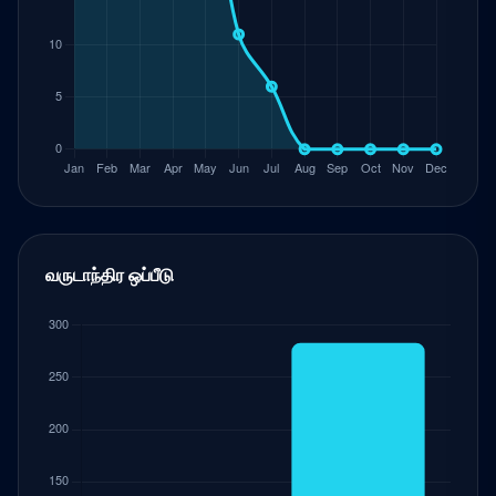
வருடாந்திர ஒப்பீடு