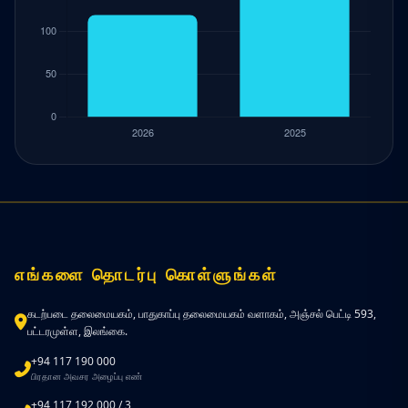
எங்களை தொடர்பு கொள்ளுங்கள்
கடற்படை தலைமையகம், பாதுகாப்பு தலைமையகம் வளாகம், அஞ்சல் பெட்டி 593,
பட்டரமுள்ள, இலங்கை.
+94 117 190 000
பிரதான அவசர அழைப்பு எண்
+94 117 192 000 / 3