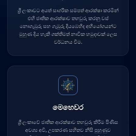
ශ්‍රී ලංකාවට අයත් සාගරික සම්පත් ආරක්ෂා කරමින්
එහි ජාතික ආරක්ෂාව තහවුරු කරනු වස්
නොගැඹුරු සහ ගැඹුරු දියඹෙහිද අභියෝගයන්ට
මුහුණ දිය හැකි ශක්තිමත් නාවික හමුදාවක් ලෙස
වර්ධනය වීම.
මෙහෙවර
ශ්‍රී ලංකාවේ ජාතික ආරක්ෂාව තහවුරු කිරීම පිණිස
අවශ්‍ය අවි, උපකරණ සහිතව නිසි පුහුණුව