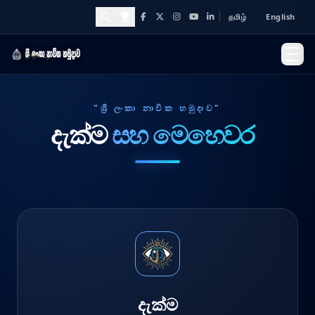
தமிழ்
English
Facebook
X
Instagram
YouTube
LinkedIn
Awards and Achievements
"ශ්‍රී ලංකා නාවික හමුදාව"
දැක්ම
සහ මෙහෙවර
දැක්ම