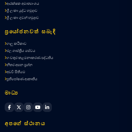
ආරක්ෂක අමාත්‍යාංශය
ශ්‍රී ලංකා යුද්ධ හමුදාව
ශ්‍රී ලංකා ගුවන් හමුදාව
ප්‍රයෝජනවත් සබැඳි
ගාලු කථිකාව
ජල ශාස්ත්‍රීය සේවය
ගංවතුර කළමනාකරණ පද්ධතිය
නිතර අසන ප්‍රශ්න
අඩවි සිතියම
ප්‍රතිපෝෂණ ආකෘතිය
මාධ්‍ය
Sri Lanka Navy Facebook
Sri Lanka Navy X
Sri Lanka Navy Instagram
Sri Lanka Navy YouTube
Sri Lanka Navy LinkedIn
අපගේ ස්ථානය