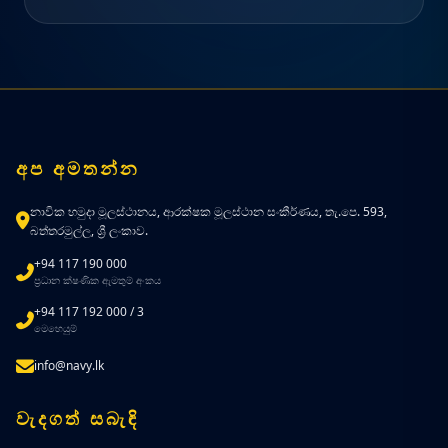
අප අමතන්න
නාවික හමුදා මූලස්ථානය, ආරක්ෂක මූලස්ථාන සංකීර්ණය, තැ.පෙ. 593,
බත්තරමුල්ල, ශ්‍රී ලංකාව.
+94 117 190 000
ප්‍රධාන ක්ෂණික ඇමතුම් අංකය
+94 117 192 000 / 3
මෙහෙයුම්
info@navy.lk
වැදගත් සබැඳි