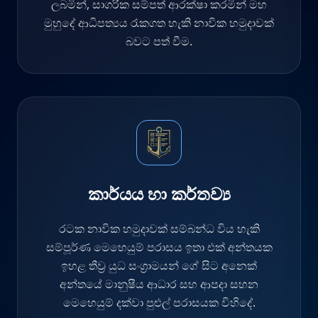
ලබමින්, සාගරික සම්පත් ආරක්ෂා කරමින් මහ
මුහුදේ ආධිපත්‍යය රැකගත හැකි නාවික හමුදාවක්
බවට පත් වීම.
කාර්යය හා කර්තව්‍ය
රටක නාවික හමුදාවක් සම්බන්ධ විය හැකි
සම්පූර්ණ මෙහෙයුම් පරාසය ඉතා එක් අන්තයක
ඉහළ තීව්‍ර යුධ සංග්‍රාමයන් ගේ සිට අනෙක්
අන්තයේ මානුෂීය ආධාර සහ ආපදා සහන
මෙහෙයුම් දක්වා පුළුල් පරාසයක විහිදේ.