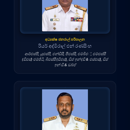
අධ්‍යක්ෂ ජනරාල් පරිපාලන
රියර් අද්මිරාල් එන් රණසිංහ
ආර්එස්පී, යූඑස්පී, එන්ඩීසී, පීඑස්සී, එම්බීඑ්, එම්එස්සී
(ඩීඑස්) එම්ජිටි, බීඑස්සී (ඩීඑස්), ඩිප් ඉන් (ඩී & එස්එස්), ඩිප්
ඉන් ඩී & ඩබ්ඒ