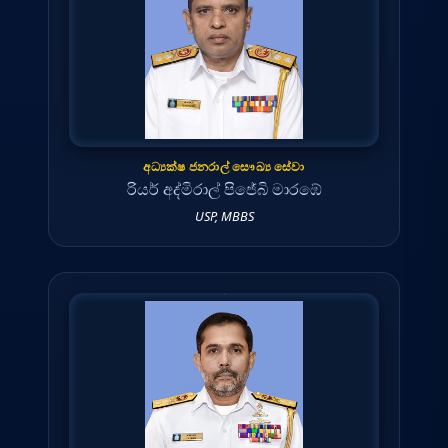
අධ්‍යක්ෂ ජනරාල් සෞඛ්‍ය සේවා
රියර් අද්මිරාල් පිජේබි මාරඹේ
USP, MBBS