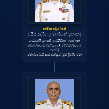
නාවික හමුදාධිපති
වයිස් අද්මිරාල් ඩේමියන් ප්‍රනාන්දු
ආර්එස්පී, යුඑස්පි, ආර්සීඩීඑස්, එම්ඒ ඉන්
අයිඑස් ඇන්ඩ් එස් (යුකේ), එම්එස්සී (ඩිඑස්)
එම්ජිටි,
ඒඑෆ්එන්අයි, සාම විනිසුරු (මුළු දිවයිනටම)