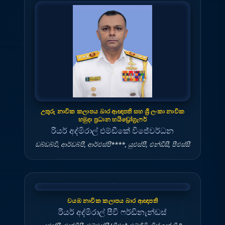
බටහිර නාවික කලාපය බාර ආඥාපති
රියර් අද්මිරාල් එස්ජේ. කුමාර
ආර්එස්පී*****, යුඑස්පි, එම්එස්සී (ඩීඑස්) එම්ජීටී, බීඑස්සී
(ඩීඑස්), සාම විනිසුරු (මුළු දිවයිනටම)
උතුරු නාවික කලාපය බාර ආඥාපති සහ ශ්‍රී ලංකා නාවික
හමුදා ප්‍රධාන හයිඩ්‍රෝග්‍රැෆර්
රියර් අද්මිරාල් එම්ඩීකේ විජේවර්ධන