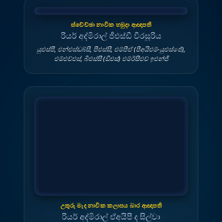
දකුණු නාවික කලාපය බාර ආඥාපති
රියර් අද්මිරාල් එච්එන්එස් පෙරේරා
ආර්ඩබ්පී, යුඑස්පී, එන්ඩියු, පිඑස්සි, එම්එස්සී (ඩිඑස්) එම්ජිටි,
බීඑස්සී (ඩීඑස්) එම්ඉසීඑච් ඊඑන්ඡි
ස්වේච්ඡා නාවික හමුදා ආඥාපති
රියර් අද්මිරාල් ජීඑස්ඩී වීරසූරිය
යුඑස්පී, එන්එස්ඩබ්සී, පීඑස්සී, එම්පීඒ (පීඅයිඑම්-යුඑස්ජේ),
එම්එච්එස්, බීඑස්සී (ඩීඑස්) එම්ඊසීඑච් ඉඑන්ජී