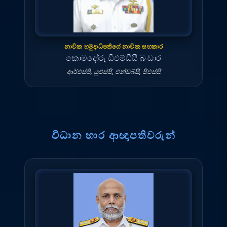
නාවික හමුදාධිපතිගේ නාවික සහකාර
කොමදෝරු ඩීඑම්ඩීසී බංඩාර
ආර්එස්පී, යුඑස්පි, එන්ඩබ්සී, පිඑස්සි
විධාන භාර ආඥාපතිවරුන්