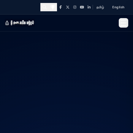
தமிழ்
English
Facebook
X
Instagram
YouTube
LinkedIn
Awards and Achievements