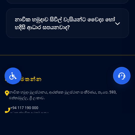
නාවික හමුදාව සිවිල් වැසියන්ට වෛද්‍ය හෝ
හදිසි ආධාර සපයනවාද?
අප අමතන්න
නාවික හමුදා මූලස්ථානය, ආරක්ෂක මූලස්ථාන සංකීර්ණය, තැ.පෙ. 593,
බත්තරමුල්ල, ශ්‍රී ලංකාව.
+94 117 190 000
ප්‍රධාන ක්ෂණික ඇමතුම් අංකය
+94 117 192 000 / 3
මෙහෙයුම්