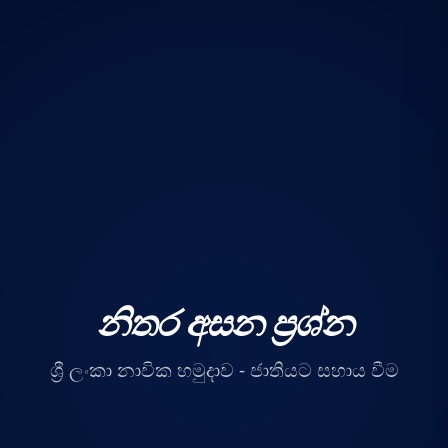
නිතර අසන ප්‍රශ්න
ශ්‍රී ලංකා නාවික හමුදාව - ජාතියට සහාය වීම