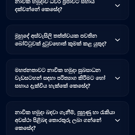
නාවික හමුදාව ධීවර ප්‍රජාවට සහාය
දක්වන්නේ කෙසේද?
මුහුදේ අස්වැසිලි තත්ත්වයක පවතින
බෝට්ටුවක් දුටුවහොත් කුමක් කළ යුතුද?
මහජනතාවට නාවික හමුදා සුබසාධන
වැඩසටහන් සඳහා පරිත්‍යාග කිරීමට හෝ
සහාය දැක්විය හැක්කේ කෙසේද?
නාවික හමුදා බඳවා ගැනීම්, පුහුණු හා රැකියා
අවස්ථා පිළිබඳ තොරතුරු ලබා ගන්නේ
කෙසේද?