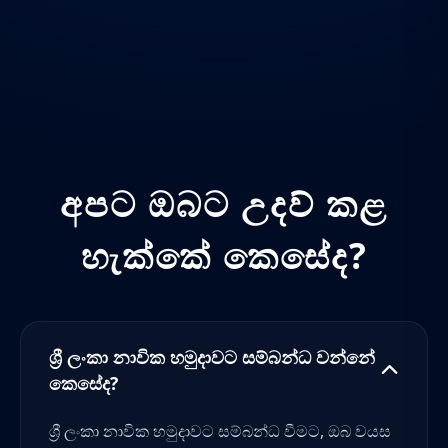
අපට ඔබට උදව් කළ
හැක්කේ කෙසේද?
ශ්‍රී ලංකා නාවික හමුදාවට සම්බන්ධ වන්නේ
කෙසේද?
ශ්‍රී ලංකා නාවික හමුදාවට සම්බන්ධ වීමට, ඔබ වයස