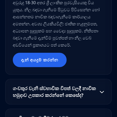
අවුරුදු 18-30 අතර ශ්‍රී ලාංකික පුරවැසියෙකු විය
යුතුය. නිල බඳවා ගැනීමේ පිටුවට පිවිසෙන්න හෝ
ආසන්නතම නාවික බඳවාගැනීමේ කාර්යාලය
අමතන්න. අවශ්‍ය ලියකියවිලි: ජාතික හැදුනුම්පත,
අධ්‍යාපන සුදුසුකම් සහ වෛද්‍ය සුදුසුකම්. නිතිපතා
බඳවා ගැනීමේ දැන්වීම් පුවත්පත් හා නිල වෙබ්
අඩවියෙන් ප්‍රකාශයට පත් කෙරේ.
දැන් අයදුම් කරන්න
ගංවතුර වැනි ස්වභාවික විපත් වලදී නාවික
හමුදාව උපකාර කරන්නේ කෙසේද?