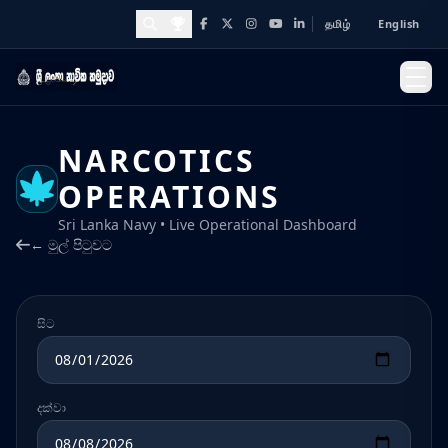
தமிழ்
English
Facebook
X
Instagram
YouTube
LinkedIn
Awards and Achievements
NARCOTICS
OPERATIONS
Sri Lanka Navy • Live Operational Dashboard
← මුල් පිටුවට
සිට
දක්වා