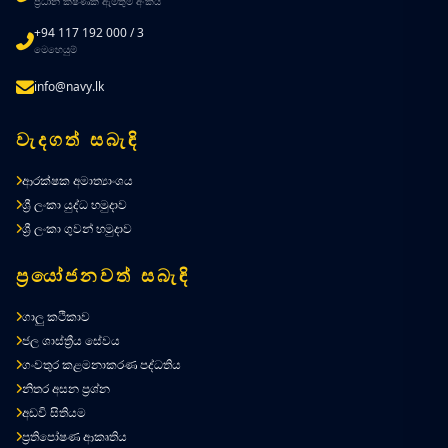
ප්‍රධාන ක්ෂණික ඇමතුම් අංකය
+94 117 192 000 / 3
මෙහෙයුම්
info@navy.lk
වැදගත් සබැඳි
ආරක්ෂක අමාත්‍යාංශය
ශ්‍රී ලංකා යුද්ධ හමුදාව
ශ්‍රී ලංකා ගුවන් හමුදාව
ප්‍රයෝජනවත් සබැඳි
ගාලු කථිකාව
ජල ශාස්ත්‍රීය සේවය
ගංවතුර කළමනාකරණ පද්ධතිය
නිතර අසන ප්‍රශ්න
අඩවි සිතියම
ප්‍රතිපෝෂණ ආකෘතිය