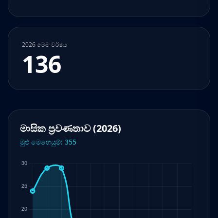
2026 මෙම වර්ෂය
136
මාසික ප්‍රවණතාව (2026)
මුළු මෙහෙයුම්: 355