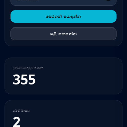
පෙරහන් යොදන්න
යළි සකසන්න
මුළු මෙහෙයුම් ගණන
355
මෙම මාසය
2