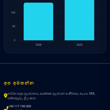
අප අමතන්න
නාවික හමුදා මූලස්ථානය, ආරක්ෂක මූලස්ථාන සංකීර්ණය, තැ.පෙ. 593,
බත්තරමුල්ල, ශ්‍රී ලංකාව.
+94 117 190 000