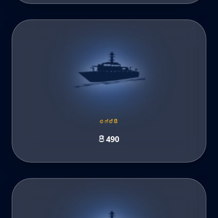
එෆ්ඒසී
පී 490