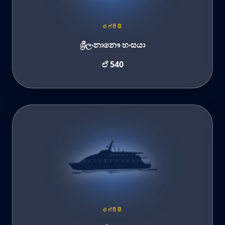
එෆ්පීසී
ශ්‍රීලංනානෞ හංසයා
ඒ 540
එෆ්පීසී