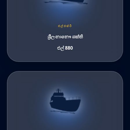
එල්එස්ටී
ශ්‍රීලංනානෞ ශක්ති
එල් 880