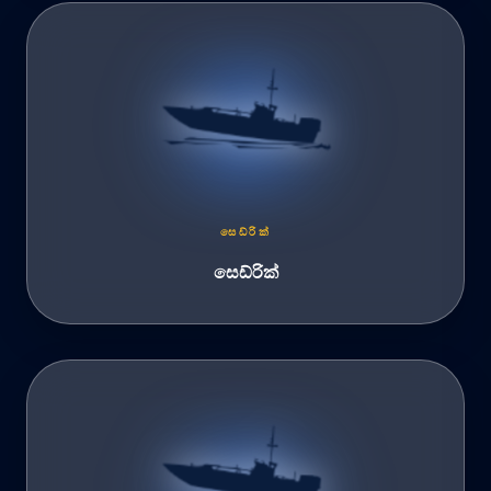
සෙඩ්රික්
සෙඩ්රික්