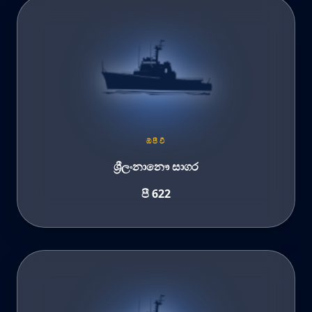
ඹ්පීවී
ශ්‍රීලංනානෞ සාගර
පී 622