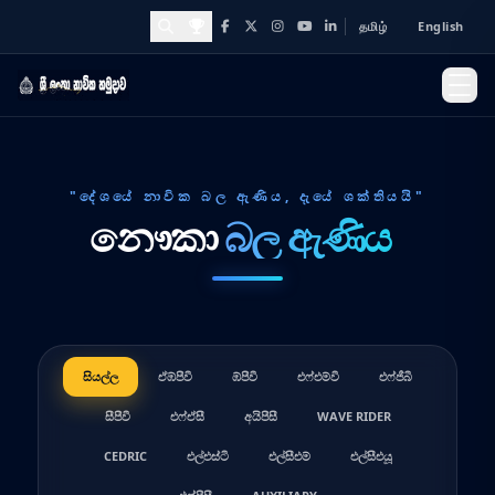
தமிழ்
English
Facebook
X
Instagram
YouTube
LinkedIn
Awards and Achievements
"දේශයේ නාවික බල ඇණිය, දැයේ ශක්තියයි"
නෞකා
බල ඇණිය
සියල්ල
ඒඹ්පීවී
ඹ්පීවී
එෆ්එම්වී
එෆ්ජීබී
සීපීවී
එෆ්ඒසී
අයිපීසී
WAVE RIDER
CEDRIC
එල්එස්ටී
එල්සීඑම්
එල්සීඑයූ