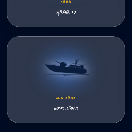
අයිපීසී
අයිපීසී 72
වේව් රයිඩර්
වේව් රයිඩර්