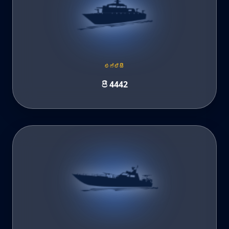
එෆ්ඒසී
පී 4442