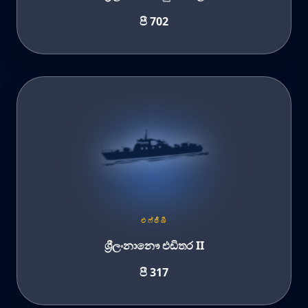
පී 702
එෆ්ජීබී
ශ්‍රීලංනානෞ එඩිතර II
පී 317