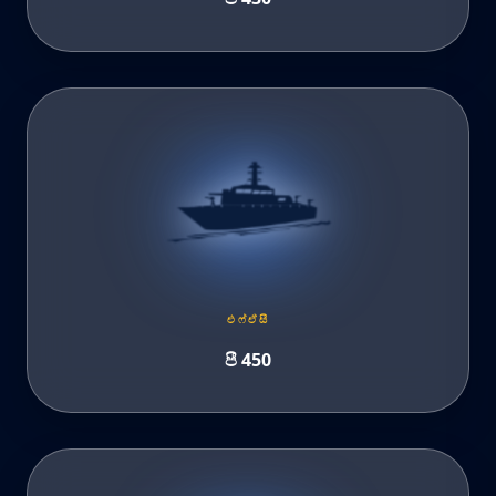
එෆ්ඒසී
පී 450