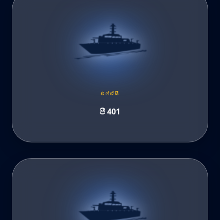
එෆ්ඒසී
පී 401