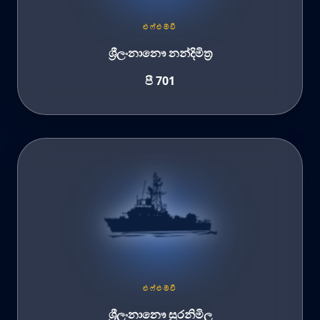
එෆ්එම්වී
ශ්‍රීලංනානෞ නන්දිමිත්‍ර
පී 701
එෆ්එම්වී
ශ්‍රීලංනානෞ සුරනිමිල