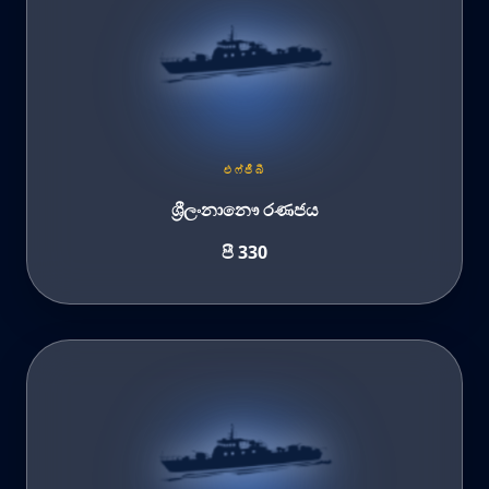
එෆ්ජීබී
ශ්‍රීලංනානෞ රණජය
පී 330