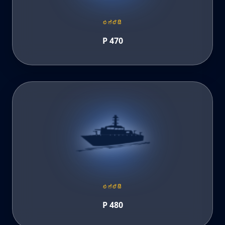
එෆ්ඒසී
P 470
එෆ්ඒසී
P 480