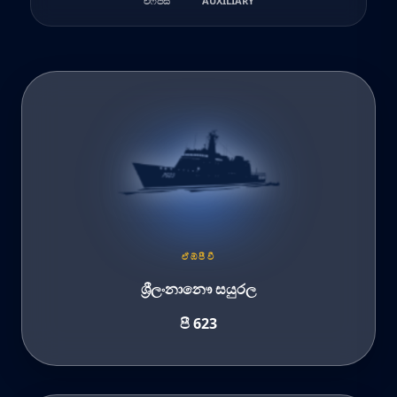
එෆ්පීසී
AUXILIARY
ඒඹ්පීවී
ශ්‍රීලංනානෞ සයුරල
පී 623