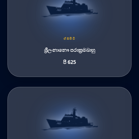
ඒඹ්පීවී
ශ්‍රීලංනානෞ පරාක්‍රමබාහු
පී 625