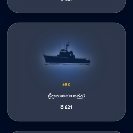
ඹ්පීවී
ශ්‍රීලංනානෞ සමුදුර
පී 621