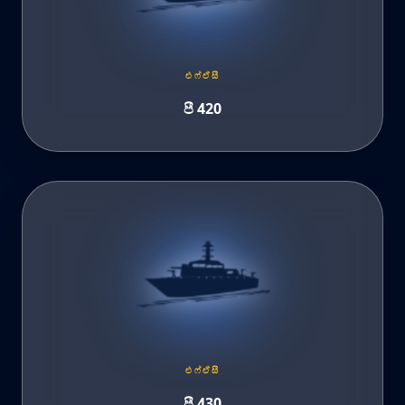
එෆ්ඒසී
පී 420
එෆ්ඒසී
පී 430