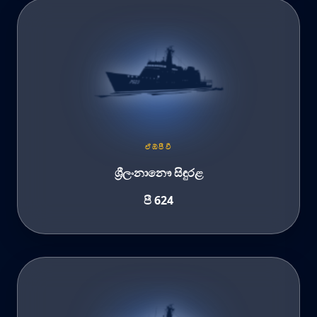
ඒඹ්පීවී
ශ්‍රීලංනානෞ සිඳුරළ
පී 624