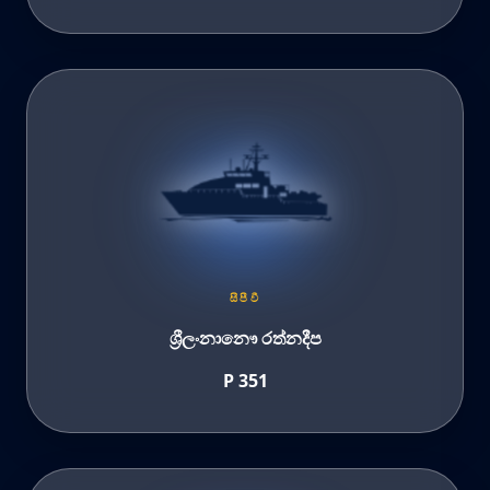
සීපීවී
ශ්‍රීලංනානෞ රත්නදීප
P 351