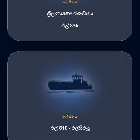
එල්සීඑම්
ශ්‍රීලංනානෞ රණවිජය
එල් 836
එල්සීඑයූ
එල් 810 - එල්සීඑයූ