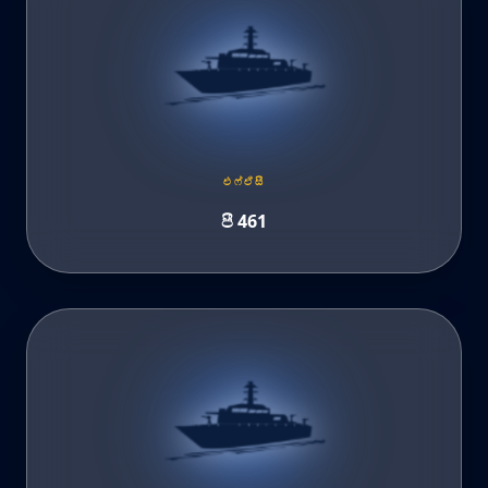
එෆ්ඒසී
පී 461