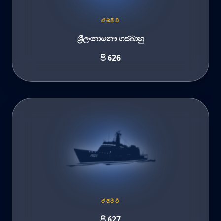
ඒඹ්පීවී
ශ්‍රීලංනානෞ ගජබාහු
පී 626
ඒඹ්පීවී
පී 627