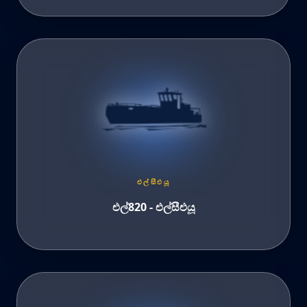
එල්සීඑයූ
එල්820 - එල්සීඑයූ