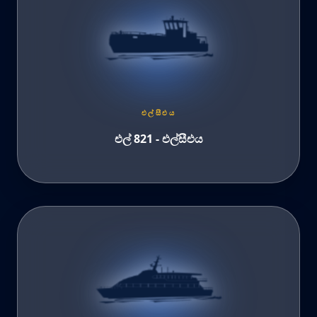
එල්සීඑය
එල් 821 - එල්සීඑය