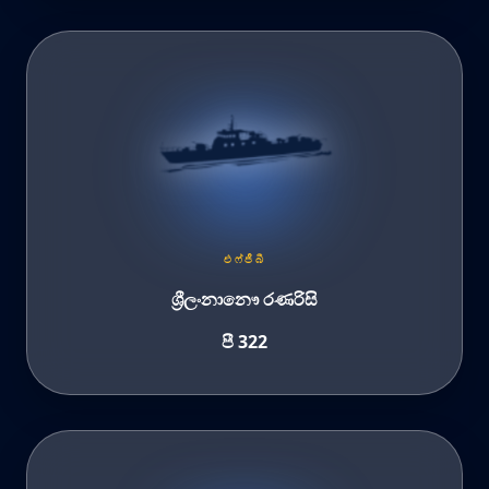
එෆ්ජීබී
ශ්‍රීලංනානෞ රණරිසි
පී 322