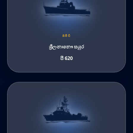
ඹ්පීවී
ශ්‍රීලංනානෞ සයුර
පී 620