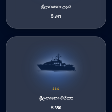
ශ්‍රීලංනානෞ උදාර
පී 341
සීපීවී
ශ්‍රීලංනානෞ මිහිකත
පී 350