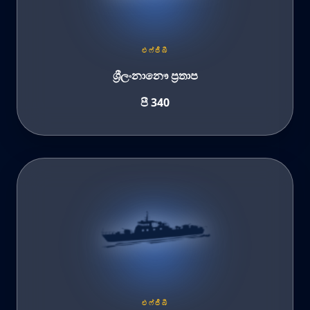
එෆ්ජීබී
ශ්‍රීලංනානෞ ප්‍රතාප
පී 340
එෆ්ජීබී