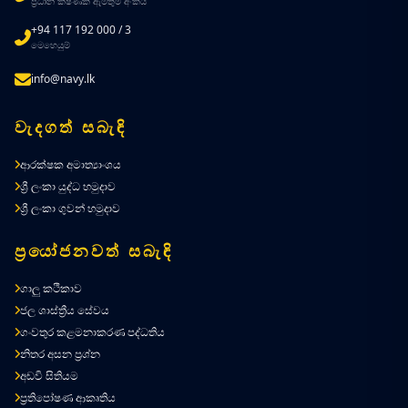
ප්‍රධාන ක්ෂණික ඇමතුම් අංකය
+94 117 192 000 / 3
මෙහෙයුම්
info@navy.lk
වැදගත් සබැඳි
ආරක්ෂක අමාත්‍යාංශය
ශ්‍රී ලංකා යුද්ධ හමුදාව
ශ්‍රී ලංකා ගුවන් හමුදාව
ප්‍රයෝජනවත් සබැඳි
ගාලු කථිකාව
ජල ශාස්ත්‍රීය සේවය
ගංවතුර කළමනාකරණ පද්ධතිය
නිතර අසන ප්‍රශ්න
අඩවි සිතියම
ප්‍රතිපෝෂණ ආකෘතිය