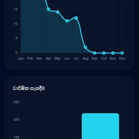
වාර්ෂික සැසඳීම