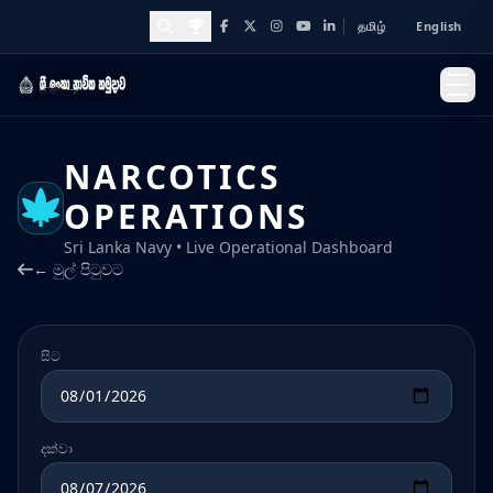
தமிழ்
English
Facebook
X
Instagram
YouTube
LinkedIn
Awards and Achievements
NARCOTICS
OPERATIONS
Sri Lanka Navy • Live Operational Dashboard
← මුල් පිටුවට
සිට
දක්වා