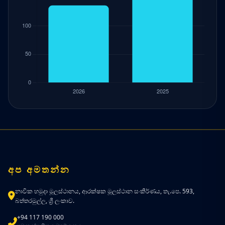
අප අමතන්න
නාවික හමුදා මූලස්ථානය, ආරක්ෂක මූලස්ථාන සංකීර්ණය, තැ.පෙ. 593,
බත්තරමුල්ල, ශ්‍රී ලංකාව.
+94 117 190 000