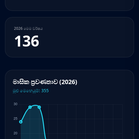
2026 මෙම වර්ෂය
136
මාසික ප්‍රවණතාව (2026)
මුළු මෙහෙයුම්: 355