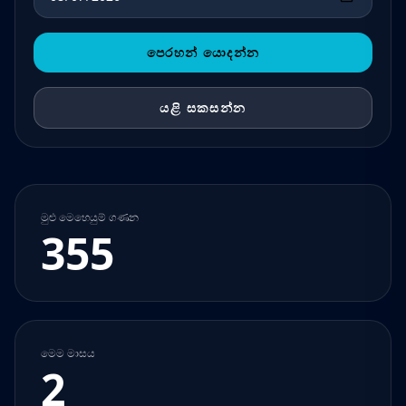
පෙරහන් යොදන්න
යළි සකසන්න
මුළු මෙහෙයුම් ගණන
355
මෙම මාසය
2