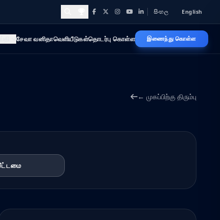
සිංහල
English
Facebook
X
Instagram
YouTube
LinkedIn
Awards and Achievements
ய்தி
சேவா வனிதா
வெளியீடுகள்
தொடர்பு கொள்ள
இணைந்து கொள்ள
← முகப்பிற்கு திரும்பு
மீட்டமை