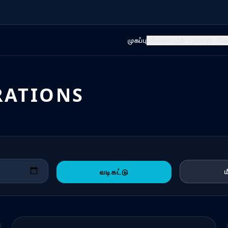
முகப்பு
எங்களை பற்றி
தளபதி
செ
RATIONS
வடிகட்டு